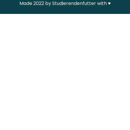
Made 2022 by Studierendenfutter with
♥