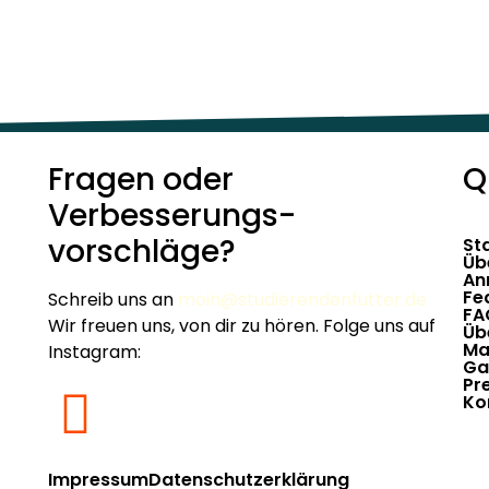
Fragen oder
Q
Verbesserungs­­
vorschläge?
St
Üb
An
Fe
Schreib uns an
moin@studierendenfutter.de
FA
Wir freuen uns, von dir zu hören. Folge uns auf
Üb
Ma
Instagram:
Ga
Pr
Ko
Impressum
Datenschutzerklärung