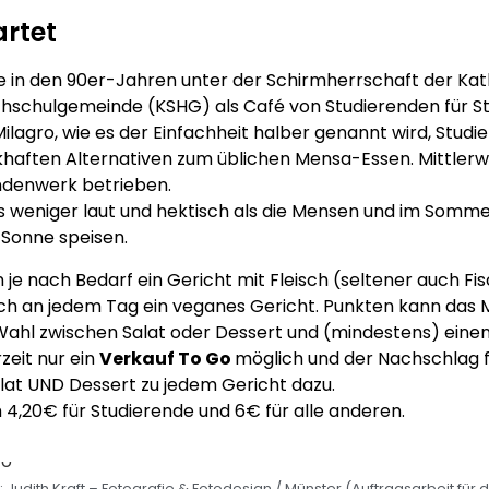
rtet
e in den 90er-Jahren unter der Schirmherrschaft der Kat
hschulgemeinde (KSHG) als Café von Studierenden für S
ilagro, wie es der Einfachheit halber genannt wird, Studi
haften Alternativen zum üblichen Mensa-Essen. Mittlerw
endenwerk betrieben.
was weniger laut und hektisch als die Mensen und im Som
 Sonne speisen.
e nach Bedarf ein Gericht mit Fleisch (seltener auch Fis
ch an jedem Tag ein veganes Gericht. Punkten kann das M
Wahl zwischen Salat oder Dessert und (mindestens) eine
rzeit nur ein
Verkauf To Go
möglich und der Nachschlag f
alat UND Dessert zu jedem Gericht dazu.
4,20€ für Studierende und 6€ für alle anderen.
 Judith Kraft – Fotografie & Fotodesign / Münster (Auftragsarbeit für