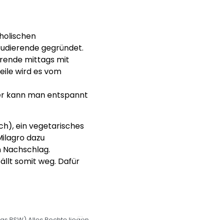
holischen
tudierende gegründet.
erende mittags mit
eile wird es vom
mer kann man entspannt
ch), ein vegetarisches
ilagro dazu
n Nachschlag.
ällt somit weg. Dafür
 das BSW) Alles Rechte liegen
Gebäude 