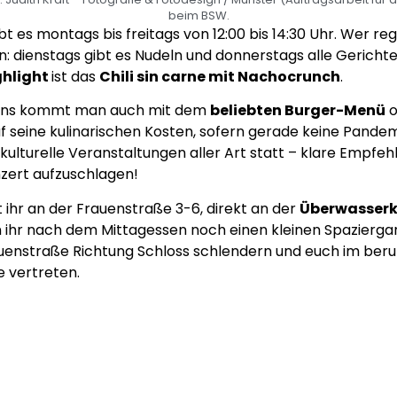
beim BSW.
 es montags bis freitags von 12:00 bis 14:30 Uhr. Wer reg
: dienstags gibt es Nudeln und donnerstags alle Gerichte
ghlight
ist das
Chili sin carne mit Nachocrunch
.
sens kommt man auch mit dem
beliebten Burger-Menü
o
 seine kulinarischen Kosten, sofern gerade keine Pande
kulturelle Veranstaltungen aller Art statt – klare Empfehl
zert aufzuschlagen!
 ihr an der Frauenstraße 3-6, direkt an der
Überwasserk
n ihr nach dem Mittagessen noch einen kleinen Spazierga
rauenstraße Richtung Schloss schlendern und euch im ber
e vertreten.