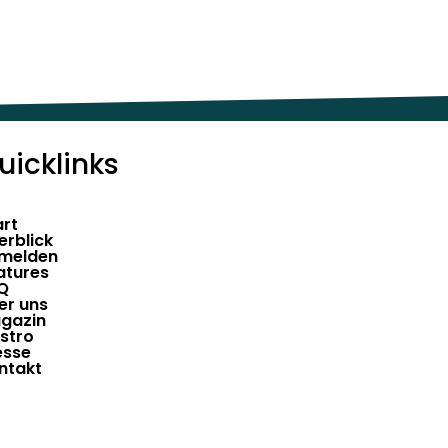
uicklinks
art
erblick
melden
atures
Q
er uns
gazin
stro
esse
ntakt